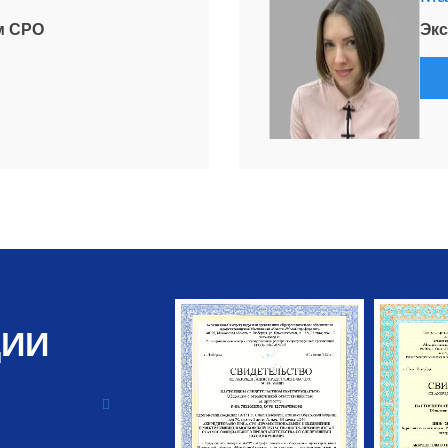
м СРО
Экс
ЦИИ